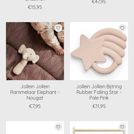
€47,95
€15,95
Jollein Jollein
Jollein Jollein Bijtring
Rammelaar Elephant -
Rubber Falling Star -
Nougat
Pale Pink
€7,95
€11,95