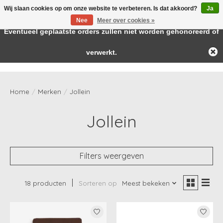
Wij slaan cookies op om onze website te verbeteren. Is dat akkoord?
Ja
← Keer terug naar de backoffice
Deze winkel is in aanbouw.
Nee
Meer over cookies »
Baby & kids musthaves
Eventueel geplaatste orders zullen niet worden gehonoreerd of
verwerkt.
Verlanglijst
Winkelwag
Home
/
Merken
/
Jollein
Jollein
Filters weergeven
18 producten
Sorteren op
Meest bekeken