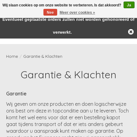
Wij slaan cookies op om onze website te verbeteren. Is dat akkoord?
Ja
← Keer terug naar de backoffice
Deze winkel is in aanbouw.
Nee
Meer over cookies »
Baby & kids musthaves
Eventueel geplaatste orders zullen niet worden gehonoreerd of
verwerkt.
Verlanglijst
Winkelwag
Home
/
Garantie & Klachten
Garantie & Klachten
Garantie
Wij geven om onze producten en doen logischerwijze
ons best om deze in topconditie aan u te leveren. Toch
komt het wel eens voor dat er een bestelling kapot
gaat tijdens transport of dat er iets anders gebeurt
waardoor u aanspraak kunt maken op garantie. Op