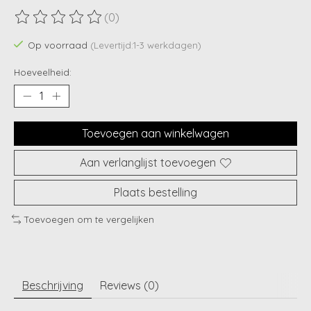
(0)
De beoordeling van dit product is
0
van de 5
Op voorraad
(Levertijd:1-3 werkdagen)
Hoeveelheid:
Toevoegen aan winkelwagen
Aan verlanglijst toevoegen
Plaats bestelling
Toevoegen om te vergelijken
Beschrijving
Reviews (0)