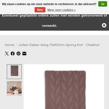
Wij slaan cookies op om onze website te verbeteren. Is dat akkoord?
Ja
← Keer terug naar de backoffice
Deze winkel is in aanbouw.
Nee
Meer over cookies »
Baby & kids musthaves
Eventueel geplaatste orders zullen niet worden gehonoreerd of
verwerkt.
Verlanglijst
Winkelwag
Home
/
Jollein Deken Wieg 75x100cm Spring Knit - Chestnut
Product image slideshow Items