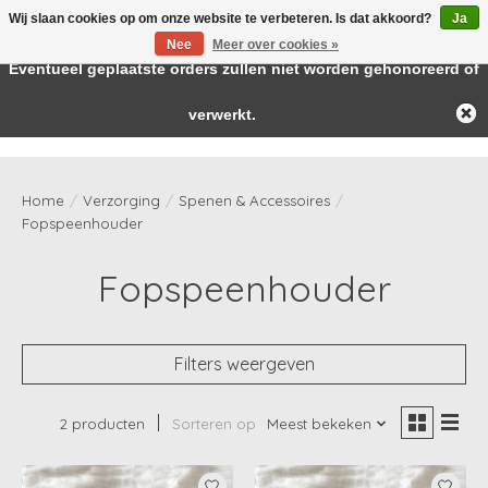
Wij slaan cookies op om onze website te verbeteren. Is dat akkoord?
Ja
← Keer terug naar de backoffice
Deze winkel is in aanbouw.
Nee
Meer over cookies »
Baby & kids musthaves
Eventueel geplaatste orders zullen niet worden gehonoreerd of
verwerkt.
Verlanglijst
Winkelwag
Home
/
Verzorging
/
Spenen & Accessoires
/
Fopspeenhouder
Fopspeenhouder
Filters weergeven
2 producten
Sorteren op
Meest bekeken