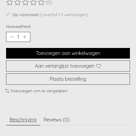
(0)
De beoordeling van dit product is
0
van de 5
Op voorraad
(Levertijd:1-3 werkdagen)
Hoeveelheid:
Toevoegen aan winkelwagen
Aan verlanglijst toevoegen
Plaats bestelling
Toevoegen om te vergelijken
Beschrijving
Reviews (0)