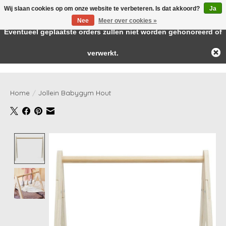
Wij slaan cookies op om onze website te verbeteren. Is dat akkoord?
Ja
← Keer terug naar de backoffice
Deze winkel is in aanbouw.
Nee
Meer over cookies »
Baby & kids musthaves
Eventueel geplaatste orders zullen niet worden gehonoreerd of
verwerkt.
Verlanglijst
Winkelwag
Home
/
Jollein Babygym Hout
Product image slideshow Items