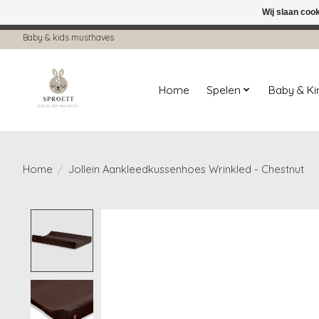
Wij slaan coo
← Keer terug naar de backoffice
Deze 
Baby & kids musthaves
Home
Spelen
Baby & K
Home
/
Jollein Aankleedkussenhoes Wrinkled - Chestnut
Product image slideshow Items