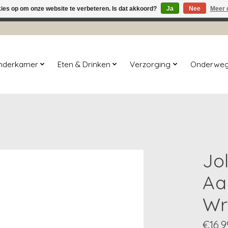
kies op om onze website te verbeteren. Is dat akkoord?
Ja
Nee
Meer 
winkel is in aanbouw. Eventueel geplaatste orders zullen niet 
inderkamer
Eten & Drinken
Verzorging
Onderwe
Jol
Aa
Wr
€16,9