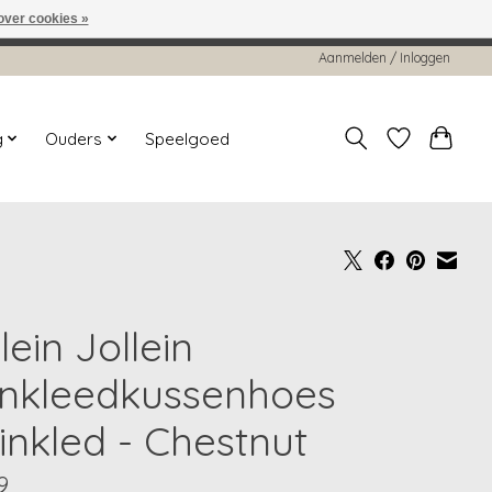
over cookies »
worden gehonoreerd of verwerkt.
Aanmelden / Inloggen
g
Ouders
Speelgoed
lein Jollein
nkleedkussenhoes
inkled - Chestnut
9