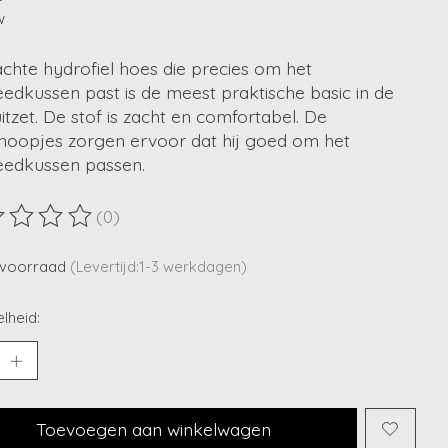
w
chte hydrofiel hoes die precies om het
edkussen past is de meest praktische basic in de
tzet. De stof is zacht en comfortabel. De
noopjes zorgen ervoor dat hij goed om het
eedkussen passen.
(0)
ordeling van dit product is
0
van de 5
voorraad
(Levertijd:1-3 werkdagen)
lheid:
Toevoegen aan winkelwagen