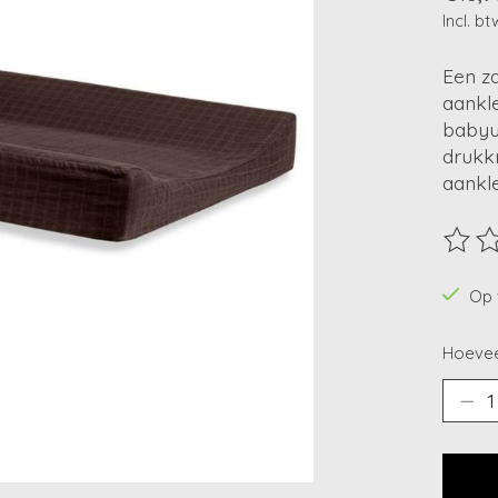
Incl. bt
Een za
aankle
babyui
drukk
aankl
De beo
Op 
Hoevee