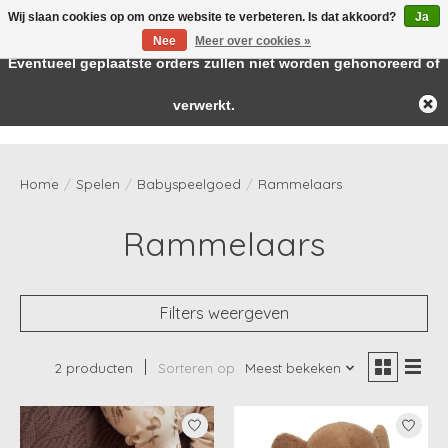
Wij slaan cookies op om onze website te verbeteren. Is dat akkoord?
Ja
← Keer terug naar de backoffice
Deze winkel is in aanbouw.
Nee
Meer over cookies »
Baby & kids musthaves
Eventueel geplaatste orders zullen niet worden gehonoreerd of
verwerkt.
Verlanglijst
Winkelwag
Home
/
Spelen
/
Babyspeelgoed
/
Rammelaars
Rammelaars
Filters weergeven
2 producten
Sorteren op
Meest bekeken