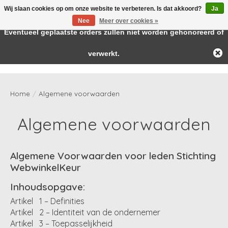
Wij slaan cookies op om onze website te verbeteren. Is dat akkoord?
Ja
← Keer terug naar de backoffice
Deze winkel is in aanbouw.
Nee
Meer over cookies »
Baby & kids musthaves
Eventueel geplaatste orders zullen niet worden gehonoreerd of
verwerkt.
Verlanglijst
Winkelwag
Home
/
Algemene voorwaarden
Algemene voorwaarden
Algemene Voorwaarden voor leden Stichting
WebwinkelKeur
Inhoudsopgave:
Artikel 1 – Definities
Artikel 2 – Identiteit van de ondernemer
Artikel 3 – Toepasselijkheid