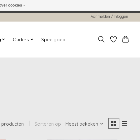
over cookies »
worden gehonoreerd of verwerkt.
Aanmelden / Inloggen
g
Ouders
Speelgoed
 producten
Sorteren op
Meest bekeken