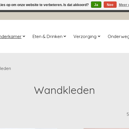
kies op om onze website te verbeteren. Is dat akkoord?
Ja
Nee
Meer 
winkel is in aanbouw. Eventueel geplaatste orders zullen niet 
inderkamer
Eten & Drinken
Verzorging
Onderwe
leden
Wandkleden
5