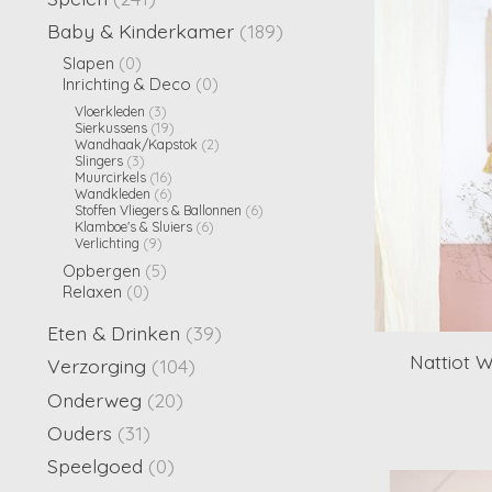
Baby & Kinderkamer
(189)
Slapen
(0)
Inrichting & Deco
(0)
Vloerkleden
(3)
Sierkussens
(19)
Wandhaak/Kapstok
(2)
Slingers
(3)
Muurcirkels
(16)
Wandkleden
(6)
Stoffen Vliegers & Ballonnen
(6)
Klamboe's & Sluiers
(6)
Verlichting
(9)
Opbergen
(5)
Relaxen
(0)
Eten & Drinken
(39)
Nattiot W
Verzorging
(104)
Onderweg
(20)
Ouders
(31)
Speelgoed
(0)