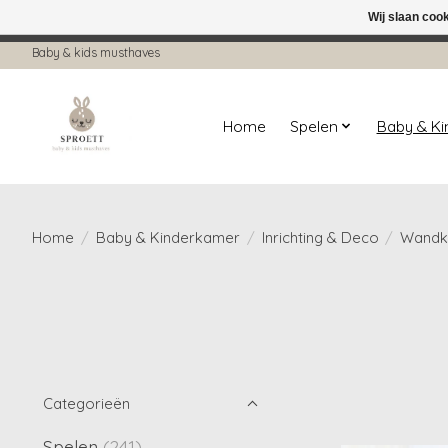
Wij slaan coo
← Keer terug naar de backoffice
Deze 
Baby & kids musthaves
Home
Spelen
Baby & K
Home
/
Baby & Kinderkamer
/
Inrichting & Deco
/
Wandk
Categorieën
Spelen
(241)