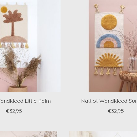
andkleed Little Palm
Nattiot Wandkleed Su
€32,95
€32,95