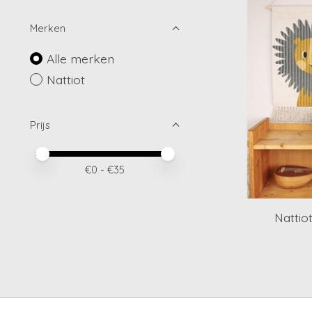
Merken
Alle merken
Nattiot
Prijs
Minimale prijswaarde
Price maximum value
€
0
- €
35
Nattio