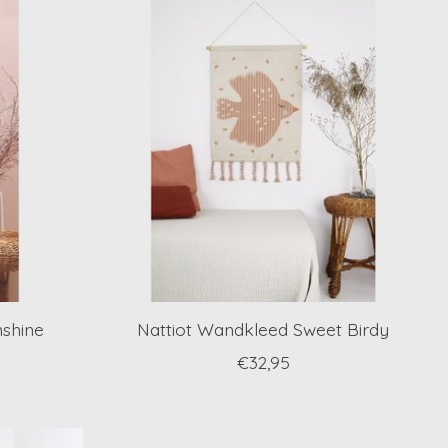
nshine
Nattiot Wandkleed Sweet Birdy
€32,95