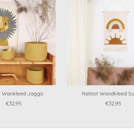
t Wankleed Jaggo
Nattiot Wandkleed S
€32,95
€32,95