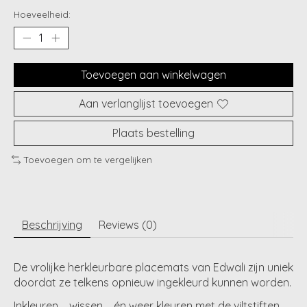
Hoeveelheid:
Toevoegen aan winkelwagen
Aan verlanglijst toevoegen
Plaats bestelling
Toevoegen om te vergelijken
Beschrijving
Reviews (0)
De vrolijke herkleurbare placemats van Edwali zijn uniek
doordat ze telkens opnieuw ingekleurd kunnen worden.
Inkleuren…. wissen…. én weer kleuren met de viltstiften