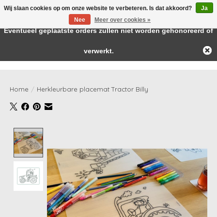
Wij slaan cookies op om onze website te verbeteren. Is dat akkoord?
Ja
← Keer terug naar de backoffice
Deze winkel is in aanbouw.
Nee
Meer over cookies »
Baby & kids musthaves
Eventueel geplaatste orders zullen niet worden gehonoreerd of
verwerkt.
Verlanglijst
Winkelwag
Home
/
Herkleurbare placemat Tractor Billy
Product image slideshow Items