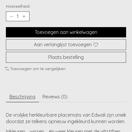
Hoeveelheid:
Toevoegen aan winkelwagen
Aan verlanglijst toevoegen
Plaats bestelling
Toevoegen om te vergelijken
Beschrijving
Reviews (0)
De vrolijke herkleurbare placemats van Edwali zijn uniek
doordat ze telkens opnieuw ingekleurd kunnen worden.
Inkleuren…. wissen…. én weer kleuren met de viltstiften