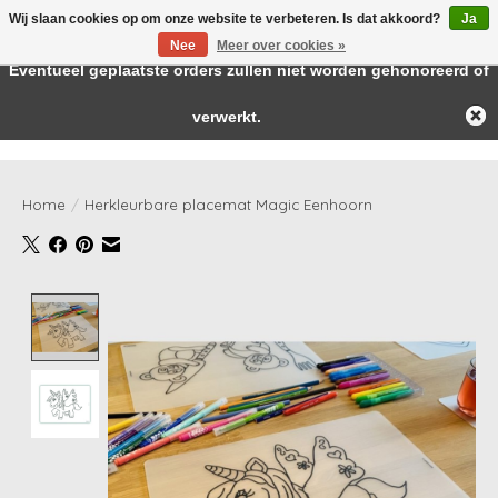
Wij slaan cookies op om onze website te verbeteren. Is dat akkoord?
Ja
← Keer terug naar de backoffice
Deze winkel is in aanbouw.
Nee
Meer over cookies »
Baby & kids musthaves
Eventueel geplaatste orders zullen niet worden gehonoreerd of
verwerkt.
Verlanglijst
Winkelwag
Home
/
Herkleurbare placemat Magic Eenhoorn
Product image slideshow Items