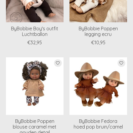
ByBobbie Boy's outfit
ByBobbie Poppen
Luchtballon
legging ecru
€32,95
€10,95
ByBobbie Poppen
ByBobbie Fedora
blouse caramel met
hoed pop bruin/camel
gouden detail