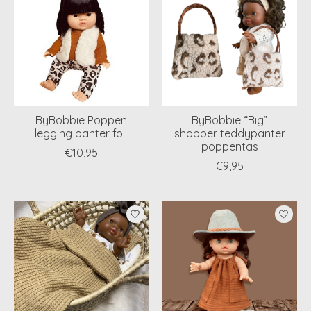
ByBobbie Poppen
ByBobbie “Big”
legging panter foil
shopper teddypanter
poppentas
€10,95
€9,95