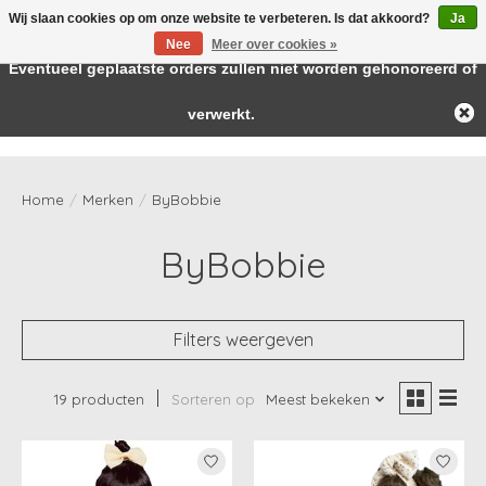
Wij slaan cookies op om onze website te verbeteren. Is dat akkoord?
Ja
← Keer terug naar de backoffice
Deze winkel is in aanbouw.
Nee
Meer over cookies »
Baby & kids musthaves
Eventueel geplaatste orders zullen niet worden gehonoreerd of
verwerkt.
Verlanglijst
Winkelwag
Home
/
Merken
/
ByBobbie
ByBobbie
Filters weergeven
19 producten
Sorteren op
Meest bekeken