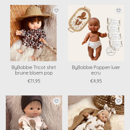
ByBobbie Tricot shirt
ByBobbie Poppen luier
bruine bloem pop
ecru
€11,95
€4,95