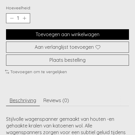
Hoeveelheid:
Toevoegen aan winkelwagen
Aan verlanglijst toevoegen
Plaats bestelling
Toevoegen om te vergelijken
Beschrijving
Reviews (0)
Stijlvolle wagenspanner gemaakt van houten -en
gehaakte kralen van katoenen wol. Alle
wagenspanners zorgen voor een subtiel geluid tijdens