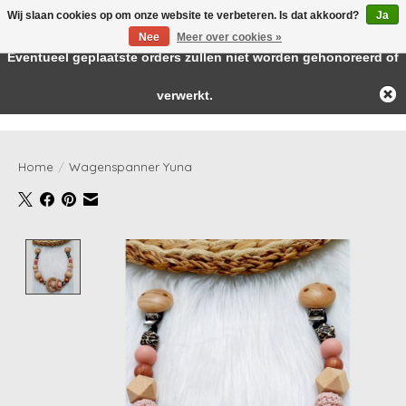
Wij slaan cookies op om onze website te verbeteren. Is dat akkoord?
Ja
← Keer terug naar de backoffice
Deze winkel is in aanbouw.
Nee
Meer over cookies »
Baby & kids musthaves
Eventueel geplaatste orders zullen niet worden gehonoreerd of
verwerkt.
Verlanglijst
Winkelwag
Home
/
Wagenspanner Yuna
Product image slideshow Items