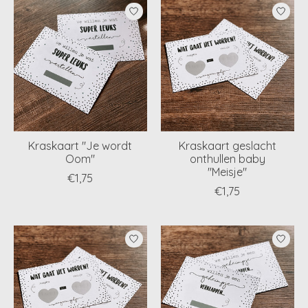
Kraskaart "Je wordt
Kraskaart geslacht
Oom"
onthullen baby
"Meisje"
€1,75
€1,75