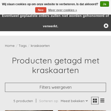
Wij slaan cookies op om onze website te verbeteren. Is dat akkoord?
Ja
← Keer terug naar de backoffice
Deze winkel is in aanbouw.
Nee
Meer over cookies »
Baby & kids musthaves
Eventueel geplaatste orders zullen niet worden gehonoreerd of
verwerkt.
Verlanglijst
Winkelwag
Home
/
Tags
/
kraskaarten
Producten getagd met
kraskaarten
Filters weergeven
5 producten
Sorteren op
Meest bekeken