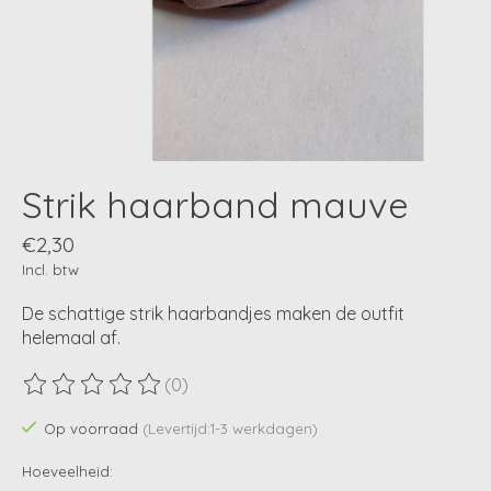
Strik haarband mauve
€2,30
Incl. btw
De schattige strik haarbandjes maken de outfit
helemaal af.
(0)
De beoordeling van dit product is
0
van de 5
Op voorraad
(Levertijd:1-3 werkdagen)
Hoeveelheid: