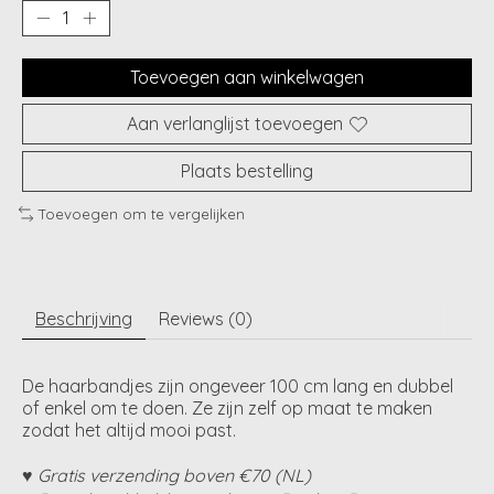
Toevoegen aan winkelwagen
Aan verlanglijst toevoegen
Plaats bestelling
Toevoegen om te vergelijken
Beschrijving
Reviews (0)
De haarbandjes zijn ongeveer 100 cm lang en dubbel
of enkel om te doen. Ze zijn zelf op maat te maken
zodat het altijd mooi past.
♥ Gratis verzending boven €70 (NL)