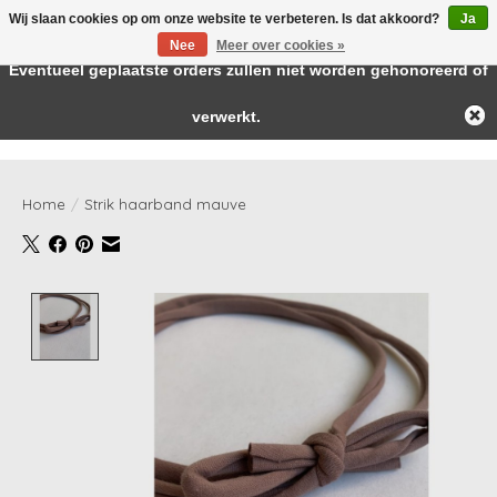
Wij slaan cookies op om onze website te verbeteren. Is dat akkoord?
Ja
← Keer terug naar de backoffice
Deze winkel is in aanbouw.
Nee
Meer over cookies »
Baby & kids musthaves
Eventueel geplaatste orders zullen niet worden gehonoreerd of
verwerkt.
Verlanglijst
Winkelwag
Home
/
Strik haarband mauve
Product image slideshow Items