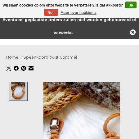
Wij slaan cookies op om onze website te verbeteren. Is dat akkoord?
Ja
← Keer terug naar de backoffice
Deze winkel is in aanbouw.
Nee
Meer over cookies »
Baby & kids musthaves
Eventueel geplaatste orders zullen niet worden gehonoreerd of
verwerkt.
Verlanglijst
Winkelwag
Home
/
Speenkoord twist Caramel
Product image slideshow Items