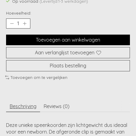
Op voorraad
(Levertijd:1-3 werkdagen)
Hoeveelheid:
Toevoegen aan winkelwagen
Aan verlanglijst toevoegen
Plaats bestelling
Toevoegen om te vergelijken
Beschrijving
Reviews (0)
Deze unieke speenkoorden zijn lichtgewicht dus ideaal
voor een newborn. De afgeronde clip is gemaakt van