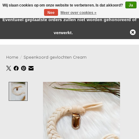
Wij slaan cookies op om onze website te verbeteren. Is dat akkoord?
Ja
← Keer terug naar de backoffice
Deze winkel is in aanbouw.
Nee
Meer over cookies »
Baby & kids musthaves
Eventueel geplaatste orders zullen niet worden gehonoreerd of
verwerkt.
Verlanglijst
Winkelwag
Home
/
Speenkoord gevlochten Cream
Product image slideshow Items