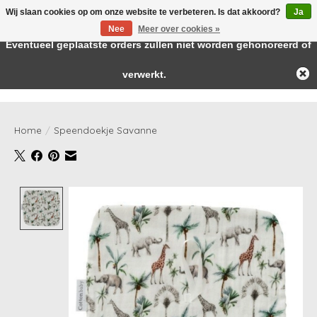
Wij slaan cookies op om onze website te verbeteren. Is dat akkoord?
Ja
← Keer terug naar de backoffice
Deze winkel is in aanbouw.
Nee
Meer over cookies »
Baby & kids musthaves
Eventueel geplaatste orders zullen niet worden gehonoreerd of
verwerkt.
Verlanglijst
Winkelwag
Home
/
Speendoekje Savanne
Product image slideshow Items