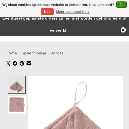
Wij slaan cookies op om onze website te verbeteren. Is dat akkoord?
Ja
← Keer terug naar de backoffice
Deze winkel is in aanbouw.
Nee
Meer over cookies »
Baby & kids musthaves
Eventueel geplaatste orders zullen niet worden gehonoreerd of
verwerkt.
Verlanglijst
Winkelwag
Home
/
Speendoekje Oudroze
Product image slideshow Items