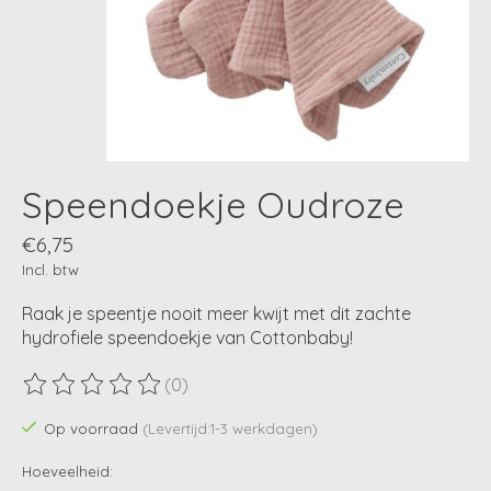
Speendoekje Oudroze
€6,75
Incl. btw
Raak je speentje nooit meer kwijt met dit zachte
hydrofiele speendoekje van Cottonbaby!
(0)
De beoordeling van dit product is
0
van de 5
Op voorraad
(Levertijd:1-3 werkdagen)
Hoeveelheid: