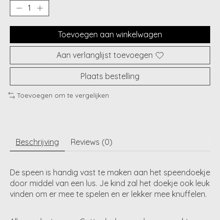
Toevoegen aan winkelwagen
Aan verlanglijst toevoegen
Plaats bestelling
Toevoegen om te vergelijken
Beschrijving
Reviews (0)
De speen is handig vast te maken aan het speendoekje
door middel van een lus. Je kind zal het doekje ook leuk
vinden om er mee te spelen en er lekker mee knuffelen.