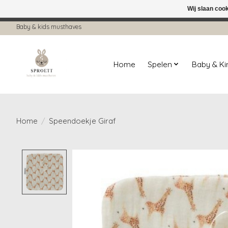
Wij slaan coo
← Keer terug naar de backoffice
Deze 
Baby & kids musthaves
Home
Spelen
Baby & K
Home
/
Speendoekje Giraf
Product image slideshow Items