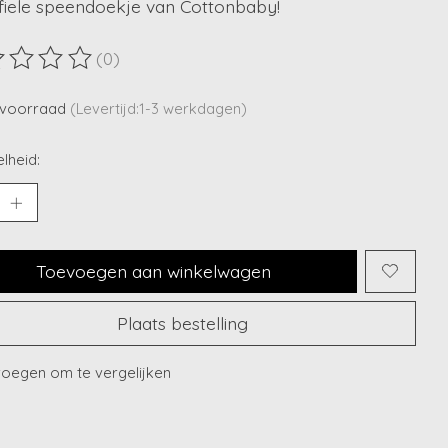
fiele speendoekje van Cottonbaby!
(0)
ordeling van dit product is
0
van de 5
voorraad
(Levertijd:1-3 werkdagen)
lheid:
Toevoegen aan winkelwagen
Plaats bestelling
oegen om te vergelijken