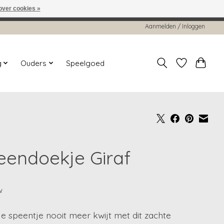
over cookies »
worden gehonoreerd of verwerkt.
Aanmelden / Inloggen
g
Ouders
Speelgoed
eendoekje Giraf
w
e speentje nooit meer kwijt met dit zachte