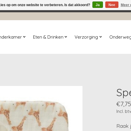
kies op om onze website te verbeteren. Is dat akkoord?
Ja
Nee
Meer 
winkel is in aanbouw. Eventueel geplaatste orders zullen niet 
inderkamer
Eten & Drinken
Verzorging
Onderwe
Sp
€7,75
Incl. bt
Raak j