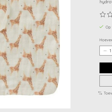
hydro
De beo
Op 
Hoevee
Toev