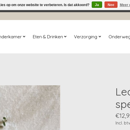
kies op om onze website te verbeteren. Is dat akkoord?
Ja
Nee
Meer 
winkel is in aanbouw. Eventueel geplaatste orders zullen niet 
inderkamer
Eten & Drinken
Verzorging
Onderwe
Le
sp
€12,9
Incl. bt