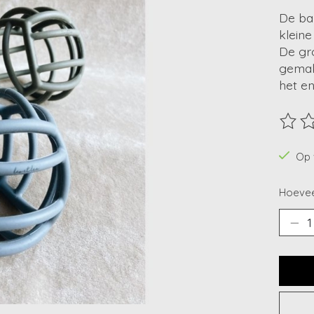
De ba
kleine
De gr
gemakk
het en
De beo
Op 
Hoevee