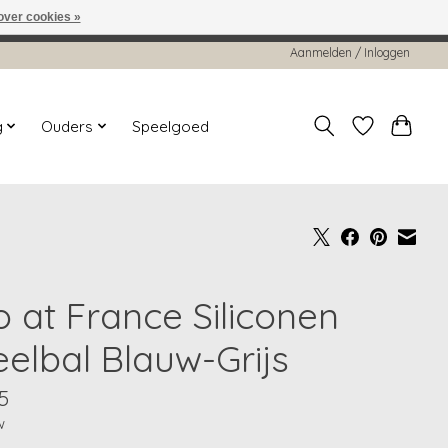
over cookies »
worden gehonoreerd of verwerkt.
Aanmelden / Inloggen
g
Ouders
Speelgoed
o at France Siliconen
eelbal Blauw-Grijs
5
w