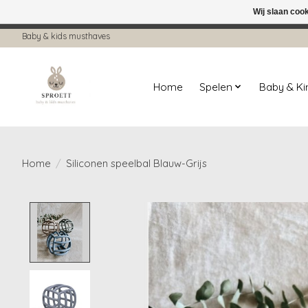
Wij slaan coo
← Keer terug naar de backoffice
Deze 
Baby & kids musthaves
Home
Spelen
Baby & K
Home
/
Siliconen speelbal Blauw-Grijs
Product image slideshow Items