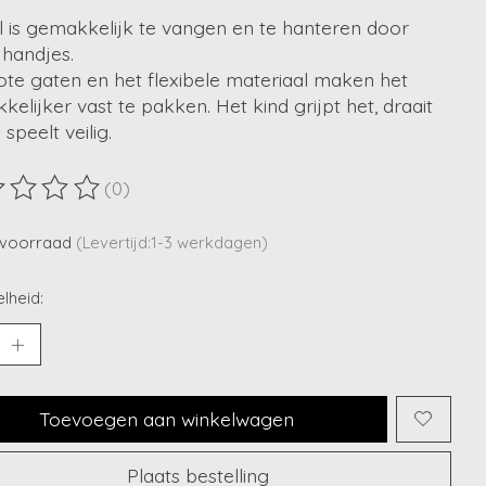
l is gemakkelijk te vangen en te hanteren door
 handjes.
ote gaten en het flexibele materiaal maken het
elijker vast te pakken. Het kind grijpt het, draait
 speelt veilig.
(0)
ordeling van dit product is
0
van de 5
voorraad
(Levertijd:1-3 werkdagen)
lheid:
Toevoegen aan winkelwagen
Plaats bestelling