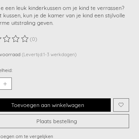
je een leuk kinderkussen om je kind te verrassen?
t kussen, kun je de kamer van je kind een stijlvolle
me uitstraling geven.
(0)
ordeling van dit product is
0
van de 5
voorraad
(Levertijd:1-3 werkdagen)
lheid:
Toevoegen aan winkelwagen
Plaats bestelling
oegen om te vergelijken