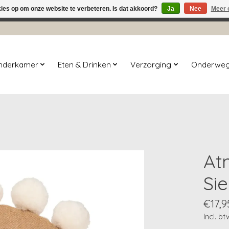
kies op om onze website te verbeteren. Is dat akkoord?
Ja
Nee
Meer 
winkel is in aanbouw. Eventueel geplaatste orders zullen niet 
inderkamer
Eten & Drinken
Verzorging
Onderwe
At
Si
€17,9
Incl. bt