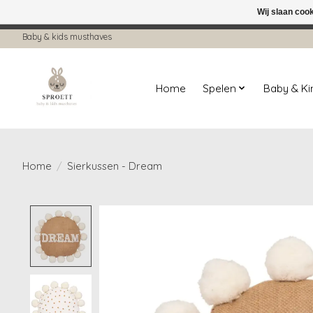
Wij slaan coo
← Keer terug naar de backoffice
Deze 
Baby & kids musthaves
Home
Spelen
Baby & K
Home
/
Sierkussen - Dream
Product image slideshow Items