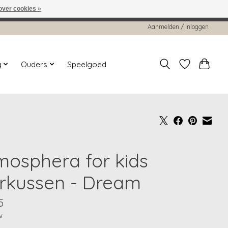
over cookies »
worden gehonoreerd of verwerkt.
Aanmelden / Inloggen
g
Ouders
Speelgoed
mosphera for kids
erkussen - Dream
5
w