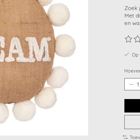
Zoek 
Met di
en war
De beo
Op 
Hoevee
Toev