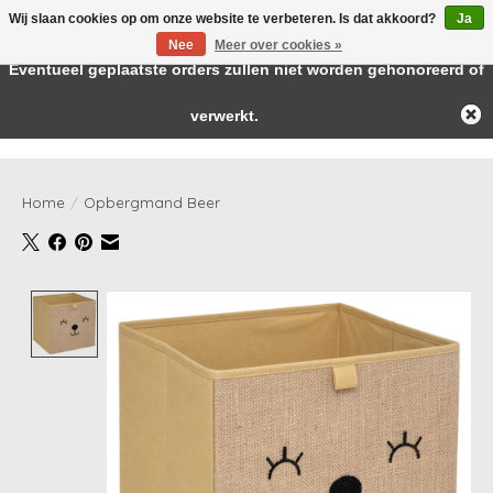
Wij slaan cookies op om onze website te verbeteren. Is dat akkoord?
Ja
← Keer terug naar de backoffice
Deze winkel is in aanbouw.
Nee
Meer over cookies »
Baby & kids musthaves
Eventueel geplaatste orders zullen niet worden gehonoreerd of
verwerkt.
Verlanglijst
Winkelwag
Home
/
Opbergmand Beer
Product image slideshow Items