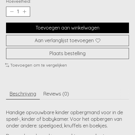
Hoeveelheid:
Toevoegen aan winkelwagen
Aan verlanglijst toevoegen
Plaats bestelling
Toevoegen om te vergelijken
Beschrijving
Reviews (0)
Handige opvouwbare kinder opbergmand voor in de
speel-, kinder of babykamer. Voor het opbergen van
onder andere: speelgoed, knuffels en boekjes.