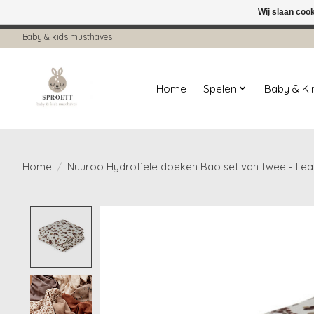
Wij slaan coo
← Keer terug naar de backoffice
Deze 
Baby & kids musthaves
Home
Spelen
Baby & K
Home
/
Nuuroo Hydrofiele doeken Bao set van twee - Lea
Product image slideshow Items