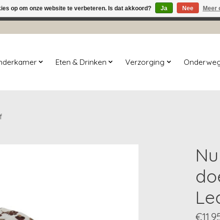
kies op om onze website te verbeteren. Is dat akkoord?
Ja
Nee
Meer 
winkel is in aanbouw. Eventueel geplaatste orders zullen niet 
inderkamer
Eten & Drinken
Verzorging
Onderwe
f
Nu
do
Le
€11,9