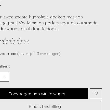
w
an twee zachte hydrofiele doeken met een
ige print! Veelzijdig en perfect voor de commode,
nderwagen of als knuffeldoek.
(0)
ordeling van dit product is
0
van de 5
voorraad
(Levertijd:1-3 werkdagen)
lheid:
Toevoegen aan winkelwagen
Plaats bestelling