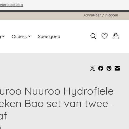
over cookies »
worden gehonoreerd of verwerkt.
Aanmelden / Inloggen
g
Ouders
Speelgoed
uroo Nuuroo Hydrofiele
eken Bao set van twee -
af
5