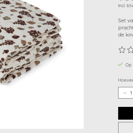
Incl. bt
Set v
pracht
de ki
De beo
Op 
Hoevee