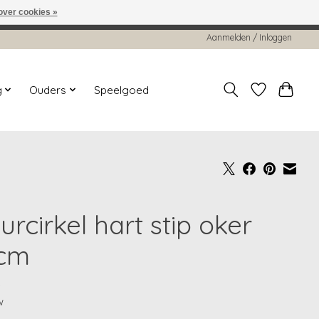
over cookies »
worden gehonoreerd of verwerkt.
Aanmelden / Inloggen
g
Ouders
Speelgoed
rcirkel hart stip oker
cm
5
w