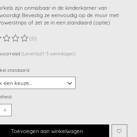
rkels zijn onmisbaar in de kinderkamer van
woordig! Bevestig ze eenvoudig op de muur met
owerstrips of zet ze in een standaard (optie)
(0)
ordeling van dit product is
0
van de 5
voorraad
(Levertijd:1-3 werkdagen)
kel standaard:
lheid:
Toevoegen aan winkelwagen