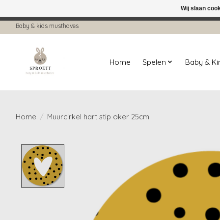
Wij slaan coo
← Keer terug naar de backoffice
Deze 
Baby & kids musthaves
Home
Spelen
Baby & K
Home
/
Muurcirkel hart stip oker 25cm
Product image slideshow Items