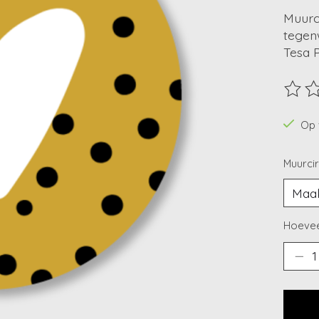
Muurci
tegen
Tesa P
De beo
Op 
Muurcir
Hoevee