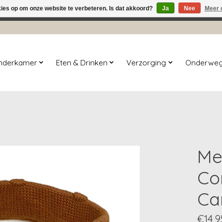
kies op om onze website te verbeteren. Is dat akkoord?
Ja
Nee
Meer 
winkel is in aanbouw. Eventueel geplaatste orders zullen niet 
inderkamer
Eten & Drinken
Verzorging
Onderwe
Me
Co
Ca
€14,9