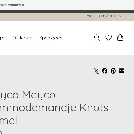
over cookies »
worden gehonoreerd of verwerkt.
Aanmelden / Inloggen
g
Ouders
Speelgoed
yco Meyco
mmodemandje Knots
mel
5