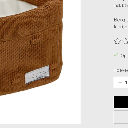
Incl. bt
Berg s
kindj
De beo
Op 
Hoevee