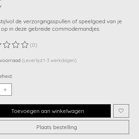
w
tijlvol de verzorgingsspullen of speelgoed van je
e op in deze gebreide commodemandjes.
(0)
ordeling van dit product is
0
van de 5
voorraad
(Levertijd:1-3 werkdagen)
lheid:
Toevoegen aan winkelwagen
Plaats bestelling