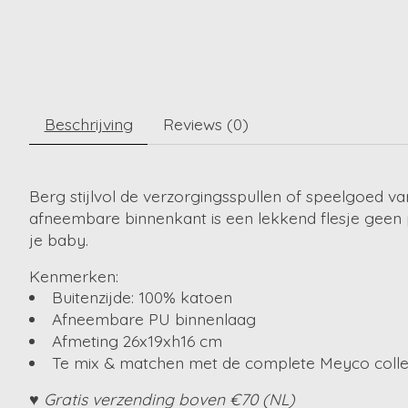
Beschrijving
Reviews (0)
Berg stijlvol de verzorgingsspullen of speelgoed 
afneembare binnenkant is een lekkend flesje geen
je baby.
Kenmerken:
Buitenzijde: 100% katoen
Afneembare PU binnenlaag
Afmeting 26x19xh16 cm
Te mix & matchen met de complete Meyco colle
♥ Gratis verzending boven €70 (NL)