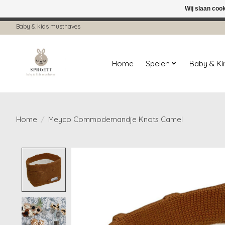
Wij slaan coo
← Keer terug naar de backoffice
Deze 
Baby & kids musthaves
Home
Spelen
Baby & K
Home
/
Meyco Commodemandje Knots Camel
Product image slideshow Items