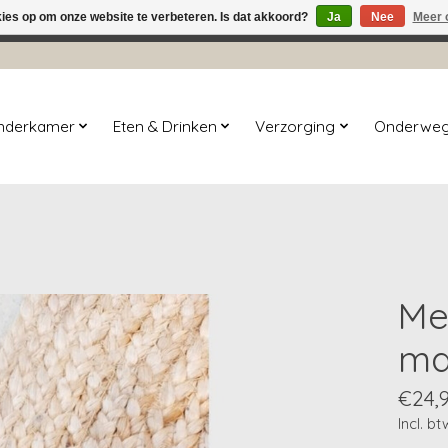
kies op om onze website te verbeteren. Is dat akkoord?
Ja
Nee
Meer 
winkel is in aanbouw. Eventueel geplaatste orders zullen niet 
inderkamer
Eten & Drinken
Verzorging
Onderwe
Mer
ma
€24,
Incl. bt