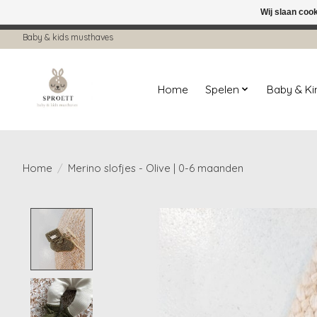
Wij slaan coo
← Keer terug naar de backoffice
Deze 
Baby & kids musthaves
Home
Spelen
Baby & K
Home
/
Merino slofjes - Olive | 0-6 maanden
Product image slideshow Items