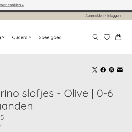
over cookies »
worden gehonoreerd of verwerkt.
Aanmelden / Inloggen
g
Ouders
Speelgoed
ino slofjes - Olive | 0-6
anden
95
w