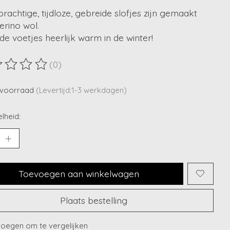
rachtige, tijdloze, gebreide slofjes zijn gemaakt
erino wol.
e voetjes heerlijk warm in de winter!
(0)
ordeling van dit product is
0
van de 5
voorraad
(Levertijd:1-3 werkdagen)
lheid:
Toevoegen aan winkelwagen
Plaats bestelling
oegen om te vergelijken