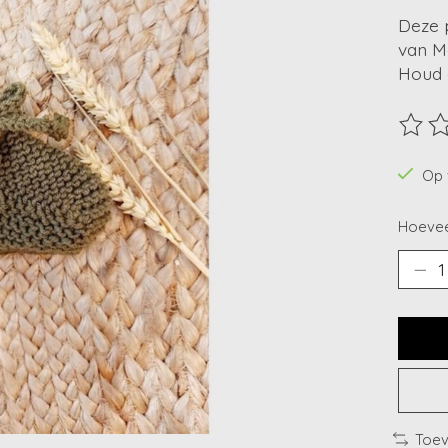
Deze p
van M
Houd d
De beo
Op 
Hoevee
Toev