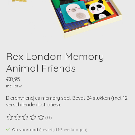
Rex London Memory
Animal Friends
€8,95
Incl. btw
Dierenvriendjes memory spel. Bevat 24 stukken (met 12
verschillende illustraties).
(0)
De beoordeling van dit product is
0
van de 5
Op voorraad
(Levertijd:1-3 werkdagen)