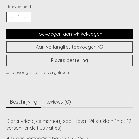
Hoeveelheid:
Toevoegen aan winkelwagen
Aan verlanglijst toevoegen
Plaats bestelling
Toevoegen om te vergelijken
Beschrijving
Reviews (0)
Dierenvriendjes memory spel. Bevat 24 stukken (met 12
verschillende illustraties).
♥ Gratis verzending boven €70 (NL)