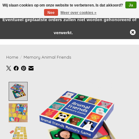
Wij slaan cookies op om onze website te verbeteren. Is dat akkoord?
Ja
← Keer terug naar de backoffice
Deze winkel is in aanbouw.
Nee
Meer over cookies »
Baby & kids musthaves
Eventueel geplaatste orders zullen niet worden gehonoreerd of
verwerkt.
Verlanglijst
Winkelwag
Home
/
Memory Animal Friends
Product image slideshow Items