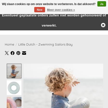
Wij slaan cookies op om onze website te verbeteren. Is dat akkoord?
Ja
← Keer terug naar de backoffice
Deze winkel is in aanbouw.
Nee
Meer over cookies »
Baby & kids musthaves
Eventueel geplaatste orders zullen niet worden gehonoreerd of
verwerkt.
Verlanglijst
Winkelwag
Home
/
Little Dutch - Zwemring Sailors Bay
Product image slideshow Items