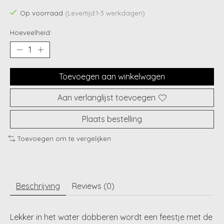
Op voorraad
(Levertijd:1-3 werkdagen)
Hoeveelheid:
Toevoegen aan winkelwagen
Aan verlanglijst toevoegen
Plaats bestelling
Toevoegen om te vergelijken
Beschrijving
Reviews (0)
Lekker in het water dobberen wordt een feestje met de