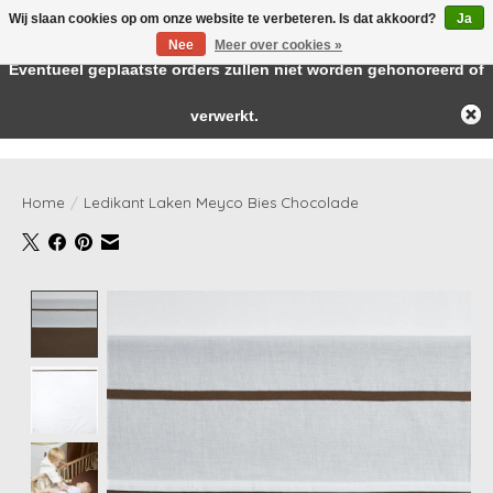
Wij slaan cookies op om onze website te verbeteren. Is dat akkoord?
Ja
← Keer terug naar de backoffice
Deze winkel is in aanbouw.
Nee
Meer over cookies »
Baby & kids musthaves
Eventueel geplaatste orders zullen niet worden gehonoreerd of
verwerkt.
Verlanglijst
Winkelwag
Home
/
Ledikant Laken Meyco Bies Chocolade
Product image slideshow Items