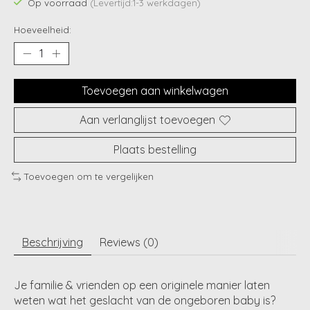
Op voorraad
(Levertijd:1-3 werkdagen)
Hoeveelheid:
Toevoegen aan winkelwagen
Aan verlanglijst toevoegen
Plaats bestelling
Toevoegen om te vergelijken
Beschrijving
Reviews (0)
Je familie & vrienden op een originele manier laten
weten wat het geslacht van de ongeboren baby is?