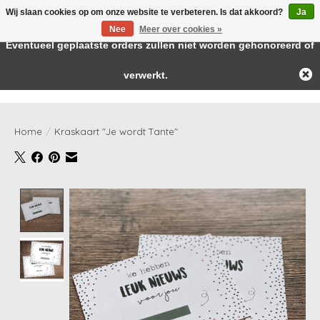
Wij slaan cookies op om onze website te verbeteren. Is dat akkoord?
Ja
← Keer terug naar de backoffice
Deze winkel is in aanbouw.
Nee
Meer over cookies »
Baby & kids musthaves
Eventueel geplaatste orders zullen niet worden gehonoreerd of
verwerkt.
Verlanglijst
Winkelwag
Home
/
Kraskaart "Je wordt Tante"
Product image slideshow Items