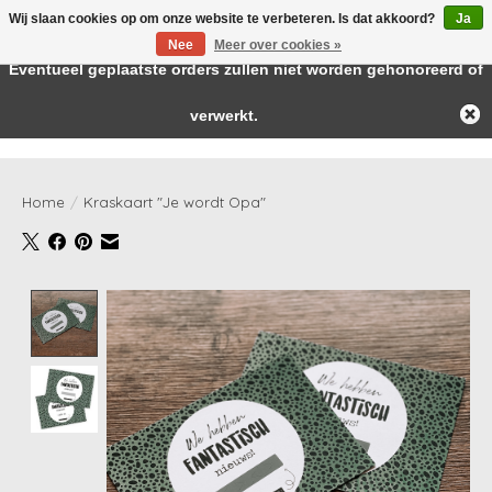
Wij slaan cookies op om onze website te verbeteren. Is dat akkoord?
Ja
← Keer terug naar de backoffice
Deze winkel is in aanbouw.
Nee
Meer over cookies »
Baby & kids musthaves
Eventueel geplaatste orders zullen niet worden gehonoreerd of
verwerkt.
Verlanglijst
Winkelwag
Home
/
Kraskaart "Je wordt Opa"
Product image slideshow Items