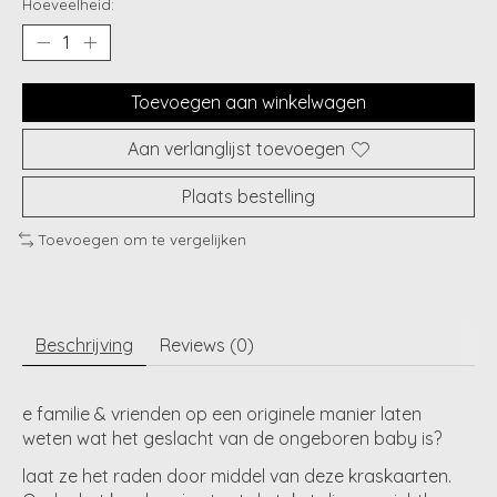
Hoeveelheid:
Toevoegen aan winkelwagen
Aan verlanglijst toevoegen
Plaats bestelling
Toevoegen om te vergelijken
Beschrijving
Reviews (0)
e familie & vrienden op een originele manier laten
weten wat het geslacht van de ongeboren baby is?
laat ze het raden door middel van deze kraskaarten.