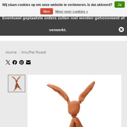
Wij slaan cookies op om onze website te verbeteren. Is dat akkoord?
Ja
← Keer terug naar de backoffice
Deze winkel is in aanbouw.
Nee
Meer over cookies »
Baby & kids musthaves
Eventueel geplaatste orders zullen niet worden gehonoreerd of
verwerkt.
Verlanglijst
Winkelwag
Home
/
Knuffel Roest
Product image slideshow Items