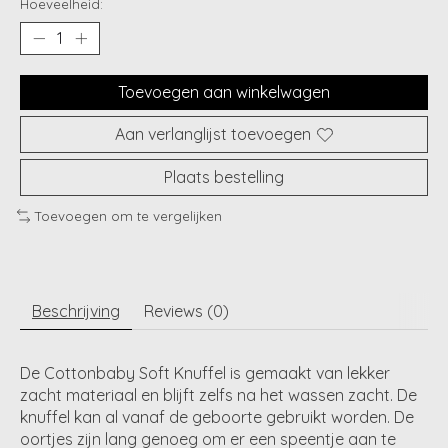
Hoeveelheid:
Toevoegen aan winkelwagen
Aan verlanglijst toevoegen
Plaats bestelling
Toevoegen om te vergelijken
Beschrijving
Reviews (0)
De Cottonbaby Soft Knuffel is gemaakt van lekker
zacht materiaal en blijft zelfs na het wassen zacht. De
knuffel kan al vanaf de geboorte gebruikt worden. De
oortjes zijn lang genoeg om er een speentje aan te