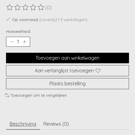
(0)
De beoordeling van dit product is
0
van de 5
Op voorraad
(Levertijd:1-3 werkdagen)
Hoeveelheid:
Toevoegen aan winkelwagen
Aan verlanglijst toevoegen
Plaats bestelling
Toevoegen om te vergelijken
Beschrijving
Reviews (0)