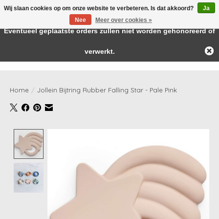
Wij slaan cookies op om onze website te verbeteren. Is dat akkoord?
Ja
← Keer terug naar de backoffice
Deze winkel is in aanbouw.
Nee
Meer over cookies »
Baby & kids musthaves
Eventueel geplaatste orders zullen niet worden gehonoreerd of
verwerkt.
Verlanglijst
Winkelwag
Home
/
Jollein Bijtring Rubber Falling Star - Pale Pink
Product image slideshow Items