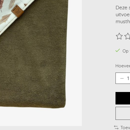
Deze 
uitvoe
musth
De beo
Op 
Hoevee
Toev