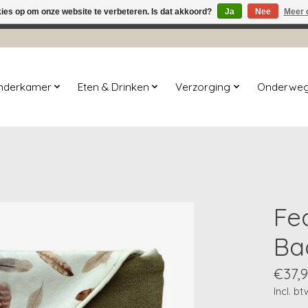
kies op om onze website te verbeteren. Is dat akkoord?
Ja
Nee
Meer 
winkel is in aanbouw. Eventueel geplaatste orders zullen niet 
inderkamer
Eten & Drinken
Verzorging
Onderwe
Fe
Ba
€37,
Incl. bt