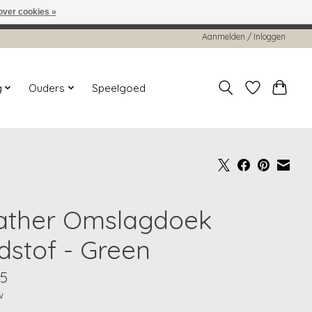
over cookies »
worden gehonoreerd of verwerkt.
Aanmelden / Inloggen
g
Ouders
Speelgoed
ather Omslagdoek
dstof - Green
95
w