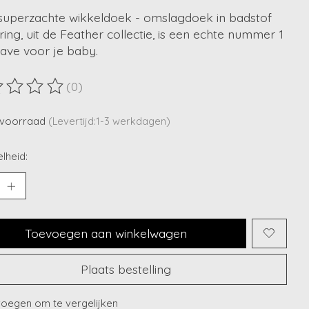
superzachte wikkeldoek - omslagdoek in badstof
ring, uit de Feather collectie, is een echte nummer 1
ave voor je baby.
(0)
ordeling van dit product is
0
van de 5
voorraad
(Levertijd:1-3 werkdagen)
lheid:
Toevoegen aan winkelwagen
Plaats bestelling
oegen om te vergelijken