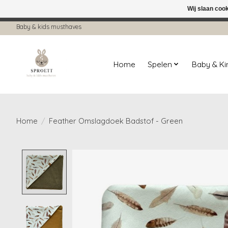
Wij slaan coo
← Keer terug naar de backoffice
Deze 
Baby & kids musthaves
Home
Spelen
Baby & K
Home
/
Feather Omslagdoek Badstof - Green
Product image slideshow Items