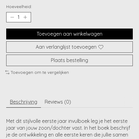
Hoeveelheid:
Toevoegen aan winkelwagen
Aan verlanglijst toevoegen
Plaats bestelling
Toevoegen om te vergelijken
Beschrijving
Reviews (0)
Met dit stijlvolle eerste jaar invulboek leg je het eerste
jaar van jouw zoon/dochter vast. In het boek beschrijf
je de ontwikkeling en alle eerste keren die jullie samen