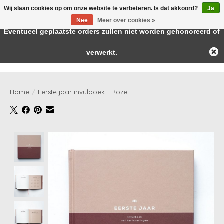
Wij slaan cookies op om onze website te verbeteren. Is dat akkoord?
Ja
← Keer terug naar de backoffice
Deze winkel is in aanbouw.
Nee
Meer over cookies »
Baby & kids musthaves
Eventueel geplaatste orders zullen niet worden gehonoreerd of
verwerkt.
Verlanglijst
Winkelwag
Home
/
Eerste jaar invulboek - Roze
Product image slideshow Items