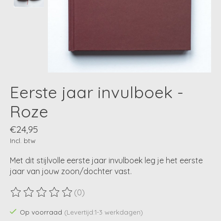
Eerste jaar invulboek -
Roze
€24,95
Incl. btw
Met dit stijlvolle eerste jaar invulboek leg je het eerste
jaar van jouw zoon/dochter vast.
(0)
De beoordeling van dit product is
0
van de 5
Op voorraad
(Levertijd:1-3 werkdagen)