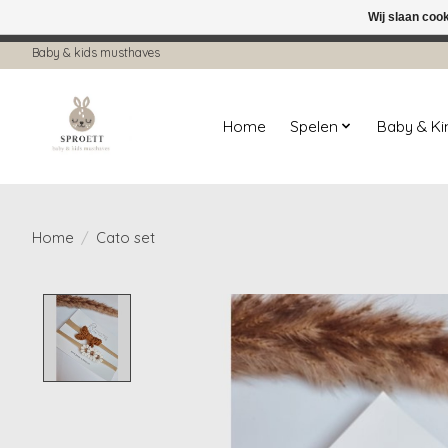
Wij slaan coo
← Keer terug naar de backoffice
Deze 
Baby & kids musthaves
Home
Spelen
Baby & K
Home
/
Cato set
Product image slideshow Items