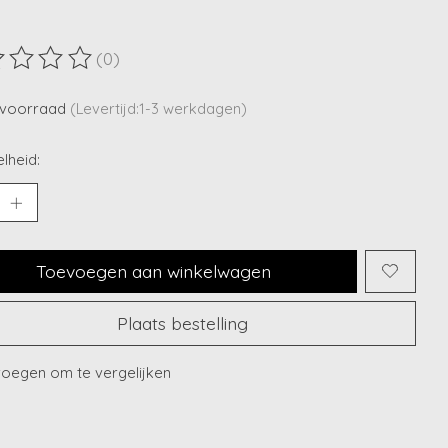
(0)
ordeling van dit product is
0
van de 5
voorraad
(Levertijd:1-3 werkdagen)
lheid:
Toevoegen aan winkelwagen
Plaats bestelling
oegen om te vergelijken