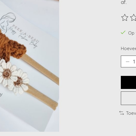
af.
De beo
Op 
Hoevee
Toev