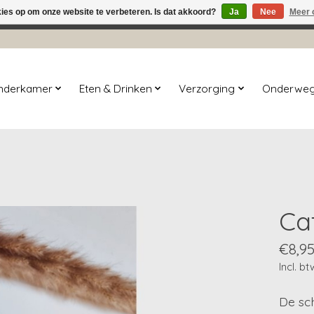
kies op om onze website te verbeteren. Is dat akkoord?
Ja
Nee
Meer 
winkel is in aanbouw. Eventueel geplaatste orders zullen niet 
inderkamer
Eten & Drinken
Verzorging
Onderwe
Ca
€8,9
Incl. bt
De sch