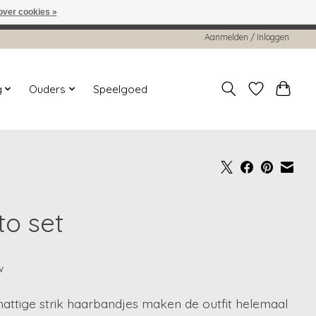
over cookies »
worden gehonoreerd of verwerkt.
Aanmelden / Inloggen
g
Ouders
Speelgoed
to set
5
w
attige strik haarbandjes maken de outfit helemaal