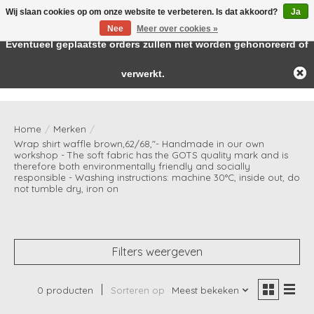
Wij slaan cookies op om onze website te verbeteren. Is dat akkoord?
Ja
← Keer terug naar de backoffice
Deze winkel is in aanbouw.
Nee
Meer over cookies »
Baby & kids musthaves
Eventueel geplaatste orders zullen niet worden gehonoreerd of
verwerkt.
Verlanglijst
Winkelwag
Home
/
Merken
/
Wrap shirt waffle brown,62/68,"- Handmade in our own
workshop - The soft fabric has the GOTS quality mark and is
therefore both environmentally friendly and socially
responsible - Washing instructions: machine 30°C, inside out, do
not tumble dry, iron on
Filters weergeven
0 producten
Sorteren op
Meest bekeken