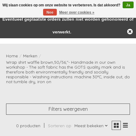
Wij slaan cookies op om onze website te verbeteren. Is dat akkoord?
Ja
← Keer terug naar de backoffice
Deze winkel is in aanbouw.
Nee
Meer over cookies »
Baby & kids musthaves
Eventueel geplaatste orders zullen niet worden gehonoreerd of
verwerkt.
Verlanglijst
Winkelwag
Home
/
Merken
/
Wrap shirt waffle brown,50/56,"- Handmade in our own
workshop - The soft fabric has the GOTS quality mark and is
therefore both environmentally friendly and socially
responsible - Washing instructions: machine 30°C, inside out, do
not tumble dry, iron on
Filters weergeven
0 producten
Sorteren op
Meest bekeken