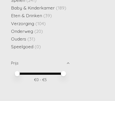
Baby & Kinderkamer
(189)
Eten & Drinken
(39)
Verzorging
(104)
Onderweg
(20)
Ouders
(31)
Speelgoed
(0)
Prijs
Minimale prijswaarde
Price maximum value
€
0
- €
5