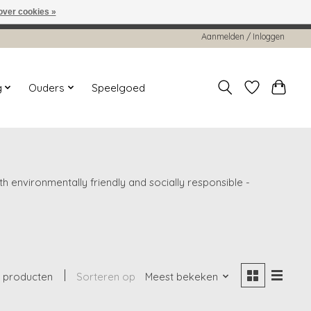
over cookies »
worden gehonoreerd of verwerkt.
Aanmelden / Inloggen
g
Ouders
Speelgoed
 environmentally friendly and socially responsible -
 producten
Sorteren op
Meest bekeken