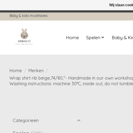
Wij slaan coo
← Keer terug naar de backoffice
Deze 
Baby & kids musthaves
Home
Spelen
Baby & K
Home
/
Merken
/
Wrap shirt rib beige,74/80,"- Handmade in our own workshop 
Washing instructions: machine 30°C, inside out, do not tumble
Categorieën
Spelen
(241)