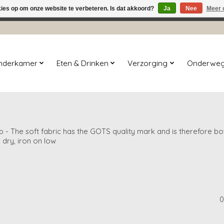
kies op om onze website te verbeteren. Is dat akkoord?
Ja
Nee
Meer 
winkel is in aanbouw. Eventueel geplaatste orders zullen niet 
inderkamer
Eten & Drinken
Verzorging
Onderwe
- The soft fabric has the GOTS quality mark and is therefore both
 dry, iron on low
0