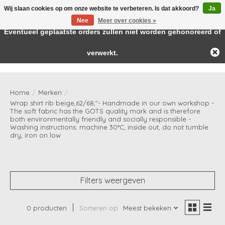
Wij slaan cookies op om onze website te verbeteren. Is dat akkoord?
Ja
← Keer terug naar de backoffice
Deze winkel is in aanbouw.
Nee
Meer over cookies »
Baby & kids musthaves
Eventueel geplaatste orders zullen niet worden gehonoreerd of
verwerkt.
Verlanglijst
Winkelwag
Home
/
Merken
/
Wrap shirt rib beige,62/68,"- Handmade in our own workshop -
The soft fabric has the GOTS quality mark and is therefore
both environmentally friendly and socially responsible -
Washing instructions: machine 30°C, inside out, do not tumble
dry, iron on low
Filters weergeven
0 producten
Sorteren op
Meest bekeken