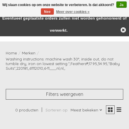
Wij slaan cookies op om onze website te verbeteren. Is dat akkoord?
Ja
← Keer terug naar de backoffice
Deze winkel is in aanbouw.
Nee
Meer over cookies »
Baby & kids musthaves
Eventueel geplaatste orders zullen niet worden gehonoreerd of
verwerkt.
Verlanglijst
Winkelwag
Home
/
Merken
/
Washing instructions: machine wash 30°, inside out, do not
tumble dry, iron on lowest setting.",Feathers®,17.95,34.95,"Baby
Suits",220181,,61112010,6-11,,,,,,,,nl,nl,,
Filters weergeven
0 producten
Sorteren op
Meest bekeken