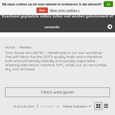
Wij slaan cookies op om onze website te verbeteren. Is dat akkoord?
Ja
← Keer terug naar de backoffice
Deze winkel is in aanbouw.
Nee
Meer over cookies »
Baby & kids musthaves
Eventueel geplaatste orders zullen niet worden gehonoreerd of
verwerkt.
Verlanglijst
Winkelwag
Home
/
Merken
/
Tunic flower ecru,86/92,"- Handmade in our own workshop -
The soft fabric has the GOTS quality mark and is therefore
both environmentally friendly and socially responsible -
Washing instructions: machine 30°C, inside out, do not tumble
dry, iron at lowest
Filters weergeven
0 producten
Sorteren op
Meest bekeken