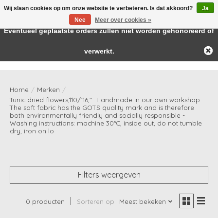
Wij slaan cookies op om onze website te verbeteren. Is dat akkoord?
Ja
← Keer terug naar de backoffice
Deze winkel is in aanbouw.
Nee
Meer over cookies »
Baby & kids musthaves
Eventueel geplaatste orders zullen niet worden gehonoreerd of
verwerkt.
Verlanglijst
Winkelwag
Home
/
Merken
/
Tunic dried flowers,110/116,"- Handmade in our own workshop -
The soft fabric has the GOTS quality mark and is therefore
both environmentally friendly and socially responsible -
Washing instructions: machine 30°C, inside out, do not tumble
dry, iron on lo
Filters weergeven
0 producten
Sorteren op
Meest bekeken