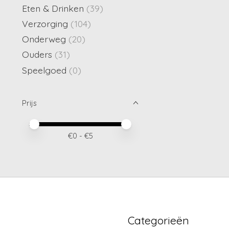
Eten & Drinken
(39)
Verzorging
(104)
Onderweg
(20)
Ouders
(31)
Speelgoed
(0)
Prijs
Minimale prijswaarde
Price maximum value
€
0
- €
5
Categorieën