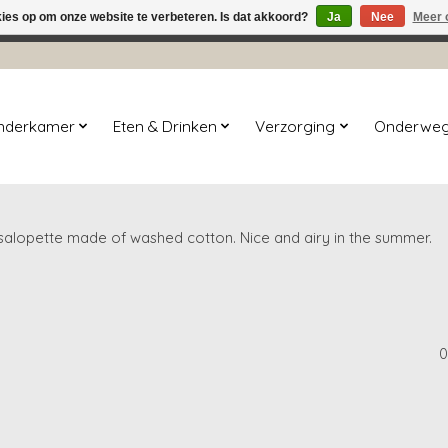
kies op om onze website te verbeteren. Is dat akkoord?
Ja
Nee
Meer 
winkel is in aanbouw. Eventueel geplaatste orders zullen niet 
inderkamer
Eten & Drinken
Verzorging
Onderwe
alopette made of washed cotton. Nice and airy in the summer.
0