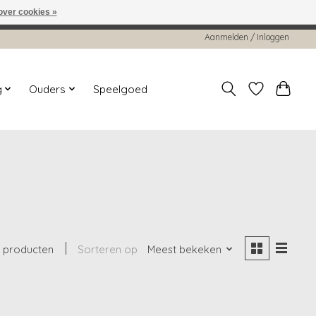
over cookies »
worden gehonoreerd of verwerkt.
Aanmelden / Inloggen
g
Ouders
Speelgoed
 producten
Sorteren op
Meest bekeken