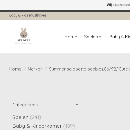
Wij slaan coo
← Keer terug naar de backoffice
Deze 
Baby & kids musthaves
Home
Spelen
Baby & K
Home
/
Merken
/
Summer salopette pebbles,86/92,"Cute s
Categorieën
Spelen
(241)
Baby & Kinderkamer
(189)