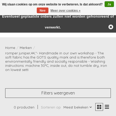
Wij slaan cookies op om onze website te verbeteren. Is dat akkoord?
Ja
← Keer terug naar de backoffice
Deze winkel is in aanbouw.
Nee
Meer over cookies »
Baby & kids musthaves
Eventueel geplaatste orders zullen niet worden gehonoreerd of
verwerkt.
Verlanglijst
Winkelwag
Home
/
Merken
/
romper juniper,44,"- Handmade in our own workshop - The
soft fabric has the GOTS quality mark and is therefore both
environmentally friendly and socially responsible - Washing
instructions: machine 30°C, inside out, do not tumble dry, iron
on lowest setti
Filters weergeven
0 producten
Sorteren op
Meest bekeken