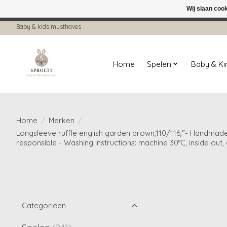
Wij slaan coo
← Keer terug naar de backoffice
Deze 
Baby & kids musthaves
Home
Spelen
Baby & K
Home
/
Merken
/
Longsleeve ruffle english garden brown,110/116,"- Handmade 
responsible - Washing instructions: machine 30°C, inside out,
Categorieën
Spelen
(241)