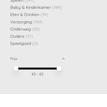
Baby & Kinderkamer
(189)
Eten & Drinken
(39)
Verzorging
(104)
Onderweg
(20)
Ouders
(31)
Speelgoed
(0)
Prijs
Minimale prijswaarde
Price maximum value
€
0
- €
5