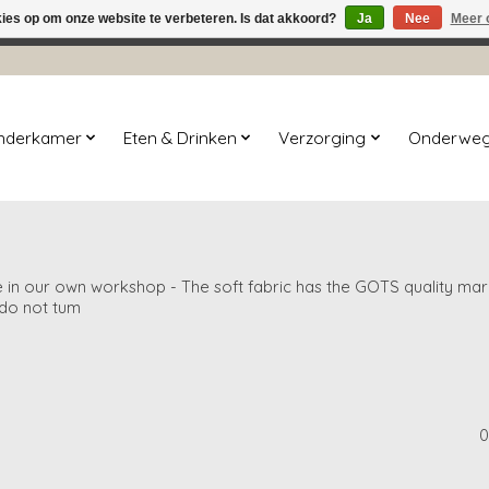
kies op om onze website te verbeteren. Is dat akkoord?
Ja
Nee
Meer 
winkel is in aanbouw. Eventueel geplaatste orders zullen niet 
inderkamer
Eten & Drinken
Verzorging
Onderwe
in our own workshop - The soft fabric has the GOTS quality mark 
 do not tum
0