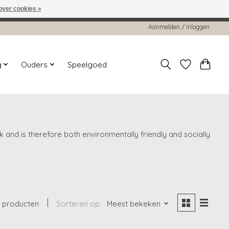
over cookies »
worden gehonoreerd of verwerkt.
Aanmelden / Inloggen
g
Ouders
Speelgoed
and is therefore both environmentally friendly and socially
 producten
Sorteren op
Meest bekeken