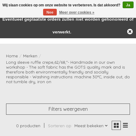
Wij slaan cookies op om onze website te verbeteren. Is dat akkoord?
Ja
← Keer terug naar de backoffice
Deze winkel is in aanbouw.
Nee
Meer over cookies »
Baby & kids musthaves
Eventueel geplaatste orders zullen niet worden gehonoreerd of
verwerkt.
Verlanglijst
Winkelwag
Home
/
Merken
/
Long sleeve ruffle crepe,62/68,"- Handmade in our own
workshop - The soft fabric has the GOTS quality mark and is
therefore both environmentally friendly and socially
responsible - Washing instructions: machine 30°C, inside out, do
not tumble dry, iron on
Filters weergeven
0 producten
Sorteren op
Meest bekeken