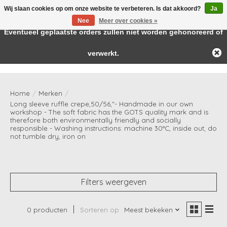
Wij slaan cookies op om onze website te verbeteren. Is dat akkoord?
Ja
← Keer terug naar de backoffice
Deze winkel is in aanbouw.
Nee
Meer over cookies »
Baby & kids musthaves
Eventueel geplaatste orders zullen niet worden gehonoreerd of
verwerkt.
Verlanglijst
Winkelwag
Home
/
Merken
/
Long sleeve ruffle crepe,50/56,"- Handmade in our own
workshop - The soft fabric has the GOTS quality mark and is
therefore both environmentally friendly and socially
responsible - Washing instructions: machine 30°C, inside out, do
not tumble dry, iron on
Filters weergeven
0 producten
Sorteren op
Meest bekeken