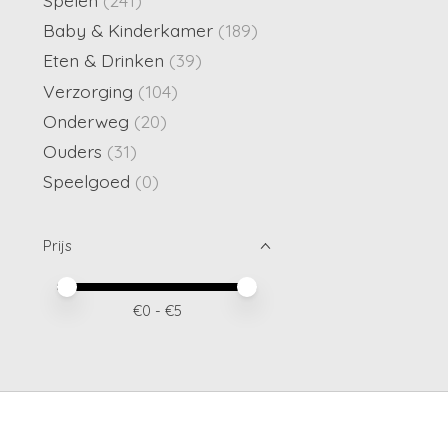
Baby & Kinderkamer
(189)
Eten & Drinken
(39)
Verzorging
(104)
Onderweg
(20)
Ouders
(31)
Speelgoed
(0)
Prijs
Minimale prijswaarde
Price maximum value
€
0
- €
5