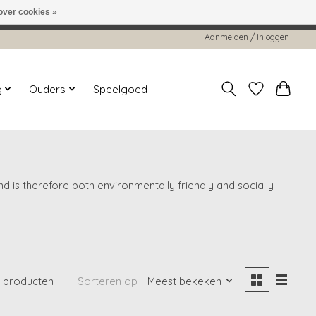
over cookies »
worden gehonoreerd of verwerkt.
Aanmelden / Inloggen
g
Ouders
Speelgoed
is therefore both environmentally friendly and socially
 producten
Sorteren op
Meest bekeken