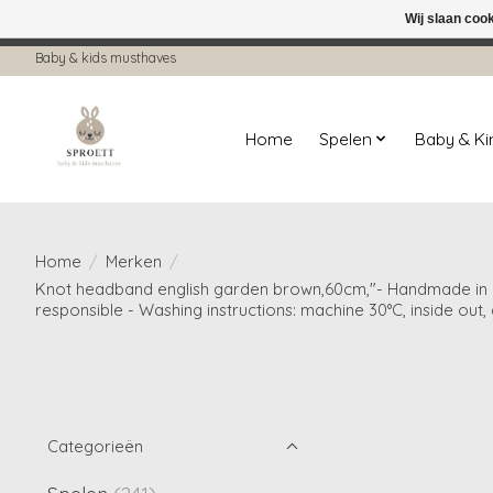
Wij slaan coo
← Keer terug naar de backoffice
Deze 
Baby & kids musthaves
Home
Spelen
Baby & K
Home
/
Merken
/
Knot headband english garden brown,60cm,"- Handmade in our
responsible - Washing instructions: machine 30°C, inside out,
Categorieën
Spelen
(241)