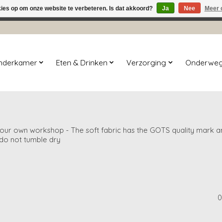
kies op om onze website te verbeteren. Is dat akkoord?
Ja
Nee
Meer 
winkel is in aanbouw. Eventueel geplaatste orders zullen niet 
inderkamer
Eten & Drinken
Verzorging
Onderwe
 own workshop - The soft fabric has the GOTS quality mark and 
 do not tumble dry
0